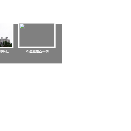
세...
아크로힐스논현
스...
중화 한신