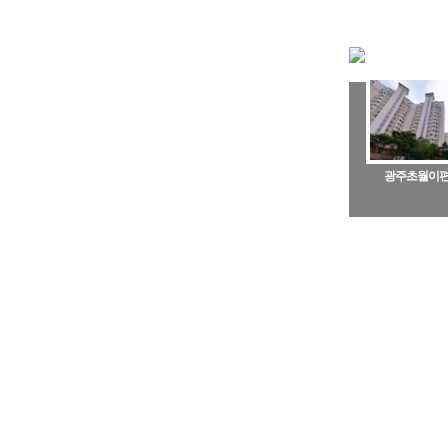
광주초월이편한
동부센트레빌아